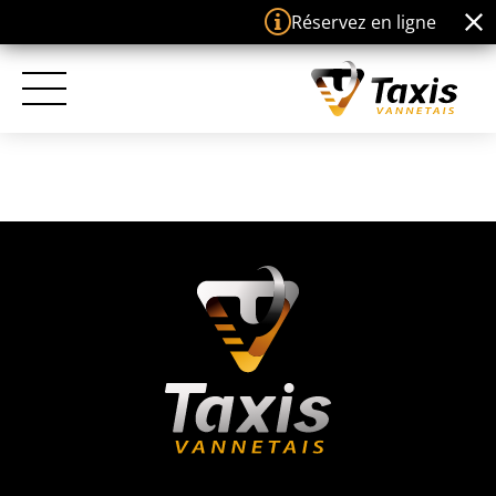
Panneau de gestion des cookies
Réservez en ligne ou télé
ACCUEIL
TAXIS VANNETAIS
TROUVEZ-NOUS
TARIFS
PRESTATIONS
ÉVÉNEMENTS