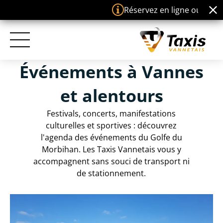
Panneau de gestion des cookies
Réservez en ligne ou téléchargez
Événements à Vannes
ACCUEIL
et alentours
TAXIS VANNETAIS
Festivals, concerts, manifestations
culturelles et sportives : découvrez
TROUVEZ-NOUS
l'agenda des événements du Golfe du
Morbihan. Les Taxis Vannetais vous y
accompagnent sans souci de transport ni
TARIFS
de stationnement.
PRESTATIONS
ÉVÉNEMENTS